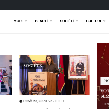
MODE
BEAUTÉ
SOCIÉTÉ
CULTURE
SOCIÉTÉ
HOROSCOPE
H
E DE LA
VOTRE ASTRO LOVE DE LA
VOT
SEMAINE
SEM
Lundi 29 Juin 2026 - 10:00
 - 11:09
LUNDI 23 FÉVRIER 2026 - 11:09
LUND