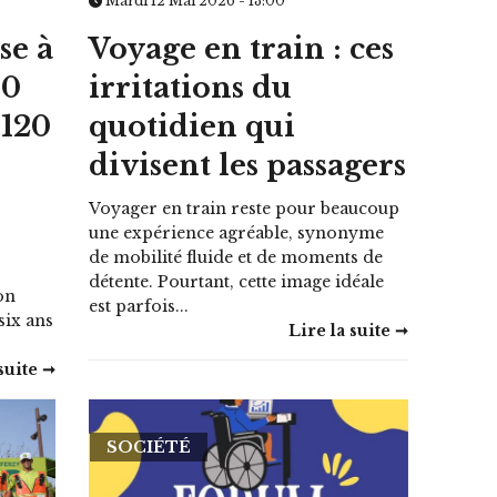
Mardi 12 Mai 2026 - 13:00
se à
Voyage en train : ces
00
irritations du
 120
quotidien qui
divisent les passagers
Voyager en train reste pour beaucoup
une expérience agréable, synonyme
de mobilité fluide et de moments de
détente. Pourtant, cette image idéale
on
est parfois...
six ans
Lire la suite ➞
suite ➞
SOCIÉTÉ