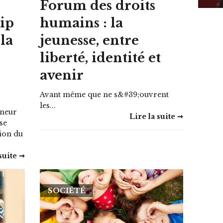
Forum des droits
hip
humains : la
la
jeunesse, entre
liberté, identité et
avenir
Avant même que ne s&#39;ouvrent
les...
nneur
Lire la suite ➞
se
tion du
suite ➞
SOCIÉTÉ