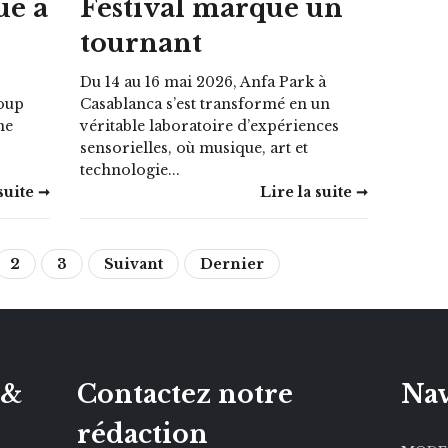
ue à
Festival marque un
tournant
Du 14 au 16 mai 2026, Anfa Park à
oup
Casablanca s’est transformé en un
ne
véritable laboratoire d’expériences
sensorielles, où musique, art et
technologie...
suite ➞
Lire la suite ➞
2
3
Suivant
Dernier
 &
Contactez notre
Nav
rédaction