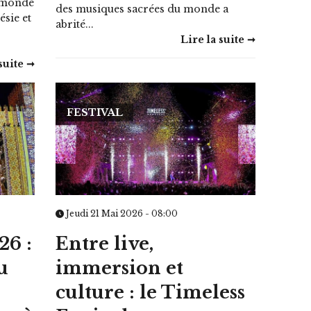
u monde
des musiques sacrées du monde a
sie et
abrité...
Lire la suite ➞
suite ➞
FESTIVAL
Jeudi 21 Mai 2026 - 08:00
26 :
Entre live,
u
immersion et
culture : le Timeless