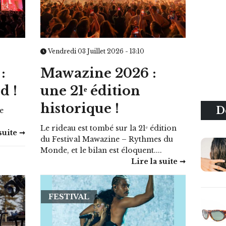
Vendredi 03 Juillet 2026 - 13:10
:
Mawazine 2026 :
d !
une 21ᵉ édition
historique !
D
de
Le rideau est tombé sur la 21ᵉ édition
suite ➞
du Festival Mawazine – Rythmes du
Monde, et le bilan est éloquent....
Lire la suite ➞
FESTIVAL