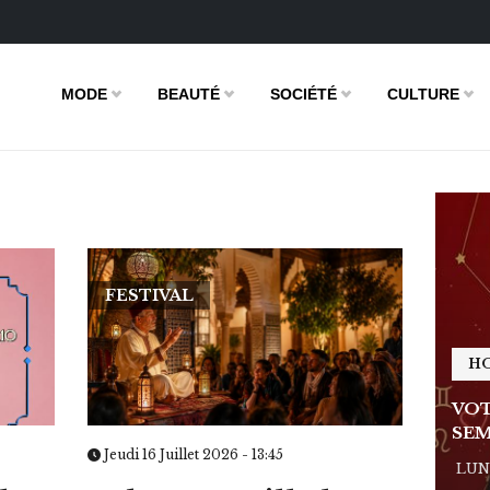
MODE
BEAUTÉ
SOCIÉTÉ
CULTURE
FESTIVAL
HOROSCOPE
H
E DE LA
VOTRE ASTRO LOVE DE LA
VOT
SEMAINE
SEM
Jeudi 16 Juillet 2026 - 13:45
 - 11:09
LUNDI 23 FÉVRIER 2026 - 11:09
LUND