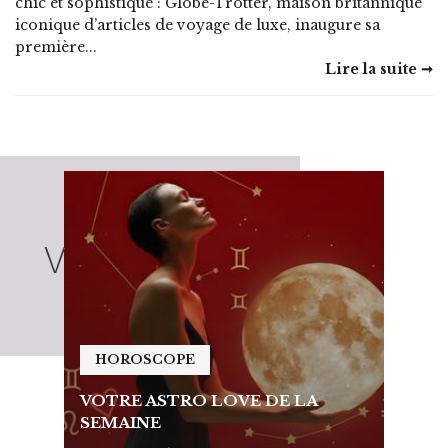
chic et sophistiqué : Globe-Trotter, maison britannique
iconique d’articles de voyage de luxe, inaugure sa
première...
Lire la suite ➞
HOROSCOPE
HO
VOTRE ASTRO LOVE DE LA
VOTR
SEMAINE
SEMA