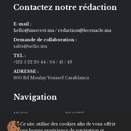
Contactez notre rédaction
E-mail :
hello@insecret.ma / redaction@lecenacle.ma
Demande de collaboration :
sales@nelio.ma
TEL :
+212 5 22 20 44
/ 04
/ 41
/ 49
ADRESSE :
600 Bd Moulay Youssef Casablanca
Navigation
MODE
BEAUTÉ
SOCIÉTÉ
CULTURE
Ce site, utilise des cookies afin de vous offrir
une bonne expérience de navigation et