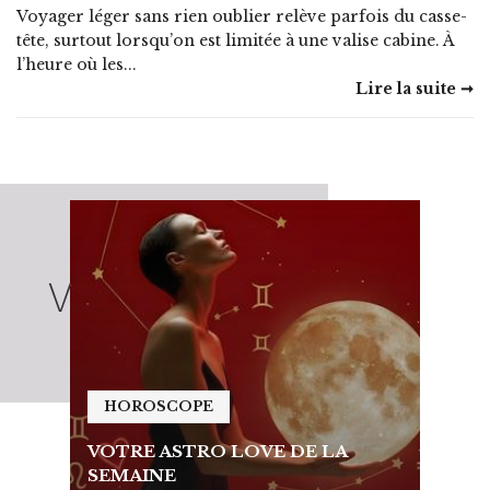
Voyager léger sans rien oublier relève parfois du casse-
tête, surtout lorsqu’on est limitée à une valise cabine. À
l’heure où les...
Lire la suite ➞
HOROSCOPE
HO
VOTRE ASTRO LOVE DE LA
VOTR
SEMAINE
SEMA