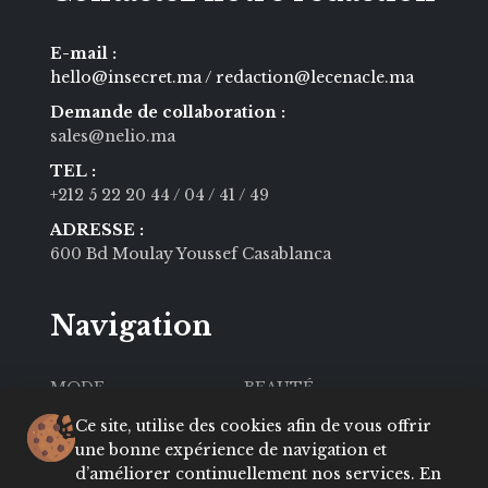
E-mail :
hello@insecret.ma / redaction@lecenacle.ma
Demande de collaboration :
sales@nelio.ma
TEL :
+212 5 22 20 44
/ 04
/ 41
/ 49
ADRESSE :
600 Bd Moulay Youssef Casablanca
Navigation
MODE
BEAUTÉ
SOCIÉTÉ
CULTURE
Ce site, utilise des cookies afin de vous offrir
une bonne expérience de navigation et
VIE PRIVÉE
LIFESTYLE
d’améliorer continuellement nos services. En