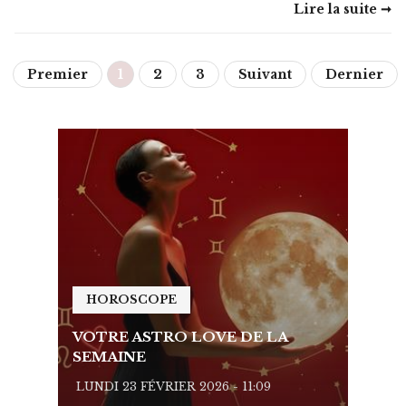
Lire la suite ➞
Premier
1
2
3
Suivant
Dernier
HOROSCOPE
HO
VOTRE ASTRO LOVE DE LA
VOTR
SEMAINE
SEMA
LUNDI 23 FÉVRIER 2026 - 11:09
LUNDI 