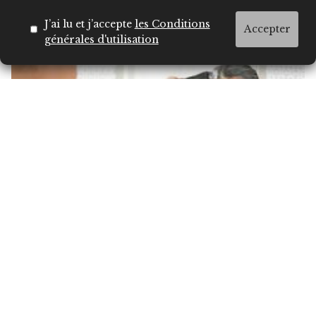
Des lèvres pulpeuses au naturel : recettes maison
pour un sourire irrésistible
J’ai lu et j’accepte
les Conditions
Accepter
générales d'utilisation
Almond blond : la teinte douce et lumineuse qui
s'impose ce printemps