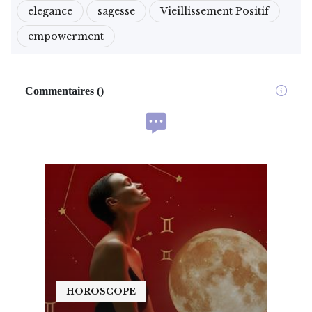
elegance
sagesse
Vieillissement Positif
empowerment
Commentaires
(
)
HOROSCOPE
HO