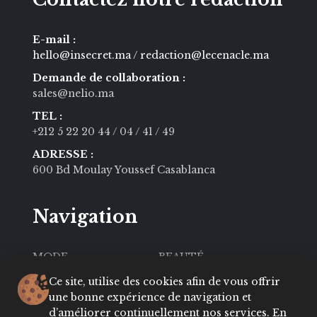
E-mail :
hello@insecret.ma / redaction@lecenacle.ma
Demande de collaboration :
sales@nelio.ma
TEL :
+212 5 22 20 44
/ 04
/ 41
/ 49
ADRESSE :
600 Bd Moulay Youssef Casablanca
Navigation
MODE
BEAUTÉ
SOCIÉTÉ
CULTURE
Ce site, utilise des cookies afin de vous offrir
une bonne expérience de navigation et
VIE PRIVÉE
LIFESTYLE
d’améliorer continuellement nos services. En