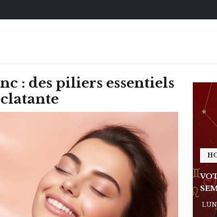
c : des piliers essentiels
clatante
HOROSCOPE
H
E DE LA
VOTRE ASTRO LOVE DE LA
VOT
SEMAINE
SEM
 - 11:09
LUNDI 23 FÉVRIER 2026 - 11:09
LUND