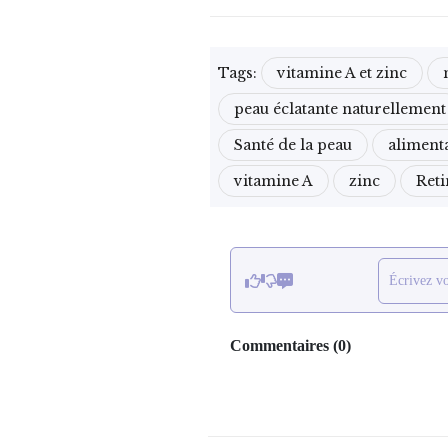
Tags:
vitamine A et zinc
peau éclatante naturellement
Santé de la peau
aliment
vitamine A
zinc
Reti
Écrivez v
Commentaires
(
0
)