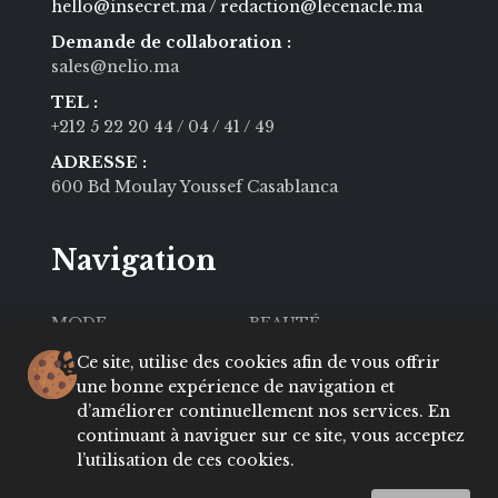
hello@insecret.ma / redaction@lecenacle.ma
Demande de collaboration :
sales@nelio.ma
TEL :
+212 5 22 20 44
/ 04
/ 41
/ 49
ADRESSE :
600 Bd Moulay Youssef Casablanca
Navigation
MODE
BEAUTÉ
SOCIÉTÉ
CULTURE
Ce site, utilise des cookies afin de vous offrir
une bonne expérience de navigation et
VIE PRIVÉE
LIFESTYLE
d’améliorer continuellement nos services. En
continuant à naviguer sur ce site, vous acceptez
About
Contact
l’utilisation de ces cookies.
Conditions
ADRESSES