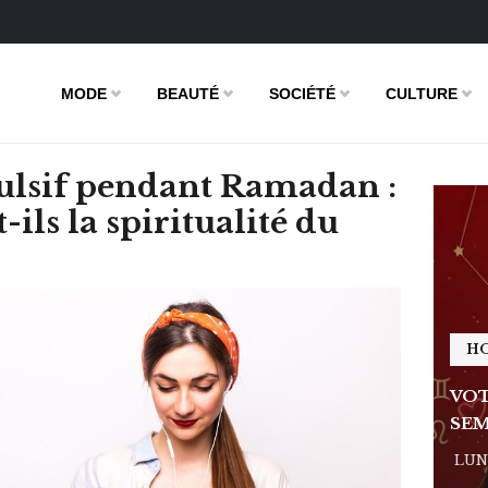
MODE
BEAUTÉ
SOCIÉTÉ
CULTURE
ulsif pendant Ramadan :
-ils la spiritualité du
HOROSCOPE
H
E DE LA
VOTRE ASTRO LOVE DE LA
VOT
SEMAINE
SEM
 - 11:09
LUNDI 23 FÉVRIER 2026 - 11:09
LUND