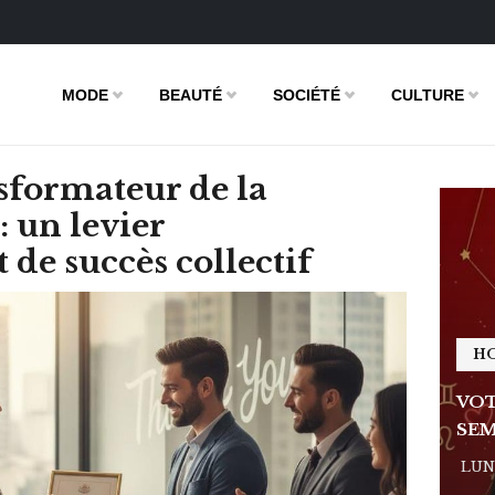
MODE
BEAUTÉ
SOCIÉTÉ
CULTURE
sformateur de la
: un levier
 de succès collectif
HOROSCOPE
H
E DE LA
VOTRE ASTRO LOVE DE LA
VOT
SEMAINE
SEM
 - 11:09
LUNDI 23 FÉVRIER 2026 - 11:09
LUND