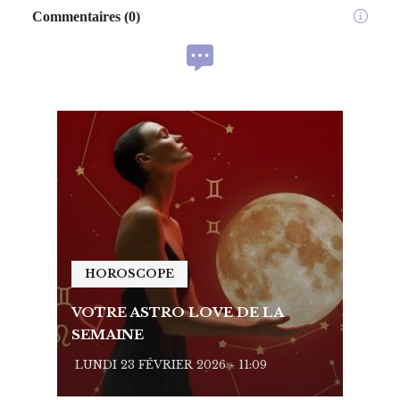
Commentaires
(
0
)
HOROSCOPE
HO
VOTRE ASTRO LOVE DE LA
VOTR
SEMAINE
SEMA
LUNDI 23 FÉVRIER 2026 - 11:09
LUNDI 